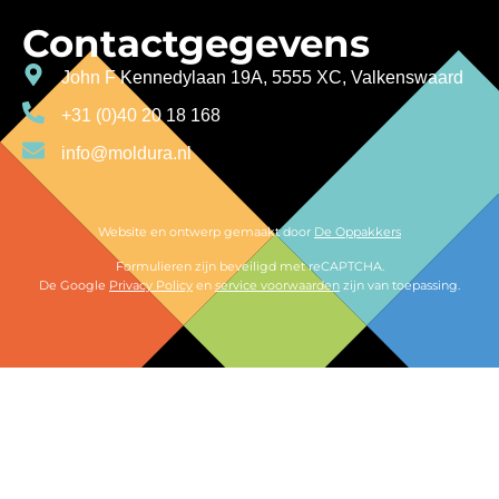
Contactgegevens
John F Kennedylaan 19A, 5555 XC, Valkenswaard
+31 (0)40 20 18 168
info@moldura.nl
Website en ontwerp gemaakt door
De Oppakkers
Formulieren zijn beveiligd met reCAPTCHA.
De Google
Privacy Policy
en
service voorwaarden
zijn van toepassing.