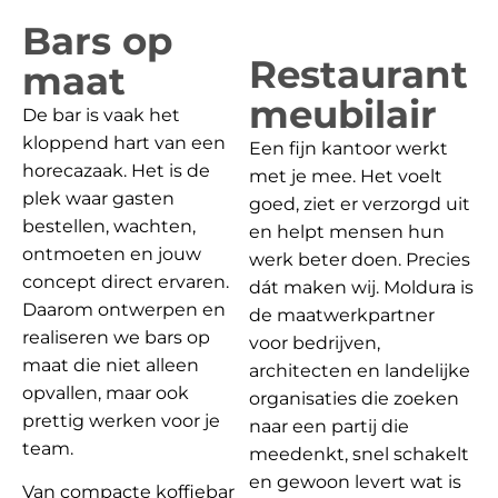
Bars op
Restaurant
maat
meubilair
De bar is vaak het
kloppend hart van een
Een fijn kantoor werkt
horecazaak. Het is de
met je mee. Het voelt
plek waar gasten
goed, ziet er verzorgd uit
bestellen, wachten,
en helpt mensen hun
ontmoeten en jouw
werk beter doen. Precies
concept direct ervaren.
dát maken wij. Moldura is
Daarom ontwerpen en
de maatwerkpartner
realiseren we bars op
voor bedrijven,
maat die niet alleen
architecten en landelijke
opvallen, maar ook
organisaties die zoeken
prettig werken voor je
naar een partij die
team.
meedenkt, snel schakelt
en gewoon levert wat is
Van compacte koffiebar