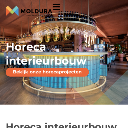
Horeca
interieurbouw
Bekijk onze horecaprojecten
Horeca interieurbouw