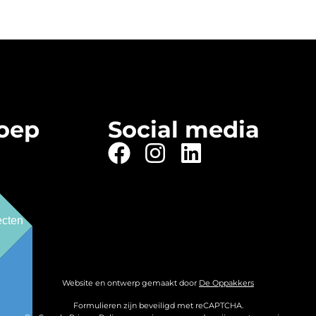
oep
Social media
ecten
Website en ontwerp gemaakt door
De Oppakkers
Formulieren zijn beveiligd met reCAPTCHA.