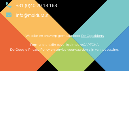
+31 (0)40 20 18 168
info@moldura.nl
Website en ontwerp gemaakt door
De Oppakkers
Formulieren zijn beveiligd met reCAPTCHA.
De Google
Privacy Policy
en
service voorwaarden
zijn van toepassing.