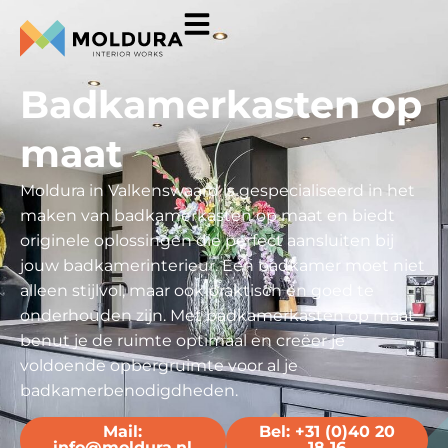
Badkamerkasten op
maat
Moldura in Valkenswaard is gespecialiseerd in het
maken van badkamerkasten op maat en biedt
originele oplossingen die perfect aansluiten bij
jouw badkamerinterieur. Een badkamer moet niet
alleen stijlvol, maar ook praktisch en goed te
onderhouden zijn. Met badkamerkasten op maat
benut je de ruimte optimaal en creëer je
voldoende opbergruimte voor al je
badkamerbenodigdheden.
Mail:
Bel: +31 (0)40 20
info@moldura.nl
18 16