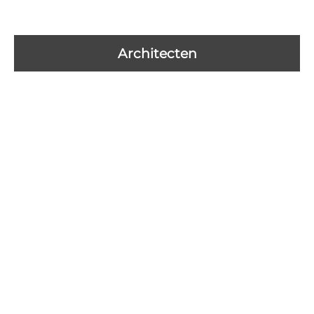
Architecten
Creëer een uniek
interieur met
vakmanschap en een
perfecte afwerking,
neem contact met ons
op!